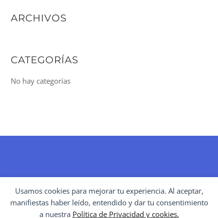
ARCHIVOS
CATEGORÍAS
No hay categorías
BACK
Usamos cookies para mejorar tu experiencia. Al aceptar,
TO
manifiestas haber leído, entendido y dar tu consentimiento
POLÍTICAS CULTURALES
TOP
a nuestra
Política de Privacidad y cookies.