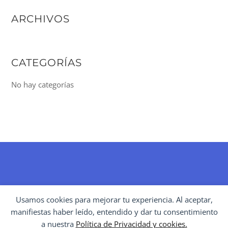
ARCHIVOS
CATEGORÍAS
No hay categorías
BACK
Usamos cookies para mejorar tu experiencia. Al aceptar,
TO
manifiestas haber leído, entendido y dar tu consentimiento
POLÍTICAS CULTURALES
TOP
a nuestra
Política de Privacidad y cookies.