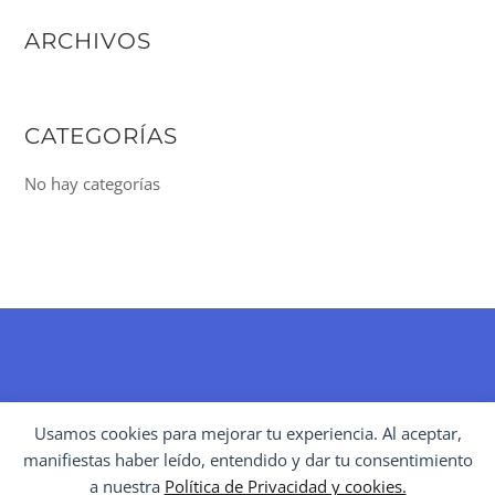
ARCHIVOS
CATEGORÍAS
No hay categorías
BACK
Usamos cookies para mejorar tu experiencia. Al aceptar,
TO
manifiestas haber leído, entendido y dar tu consentimiento
POLÍTICAS CULTURALES
TOP
a nuestra
Política de Privacidad y cookies.