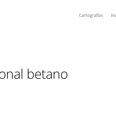
Cartografías
In
onal betano