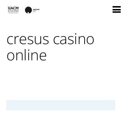
cresus casino
online