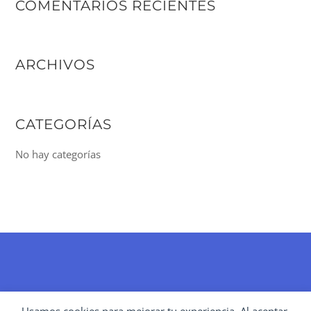
COMENTARIOS RECIENTES
ARCHIVOS
CATEGORÍAS
No hay categorías
BACK