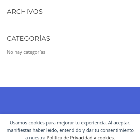
ARCHIVOS
CATEGORÍAS
No hay categorías
BACK
Usamos cookies para mejorar tu experiencia. Al aceptar,
TO
manifiestas haber leído, entendido y dar tu consentimiento
POLÍTICAS CULTURALES
TOP
a nuestra
Política de Privacidad y cookies.