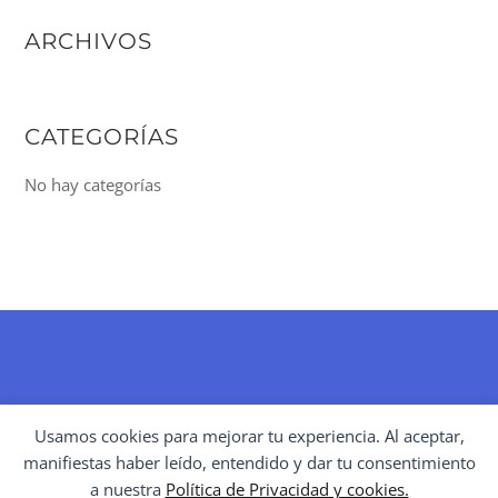
ARCHIVOS
CATEGORÍAS
No hay categorías
BACK
Usamos cookies para mejorar tu experiencia. Al aceptar,
TO
manifiestas haber leído, entendido y dar tu consentimiento
POLÍTICAS CULTURALES
TOP
a nuestra
Política de Privacidad y cookies.